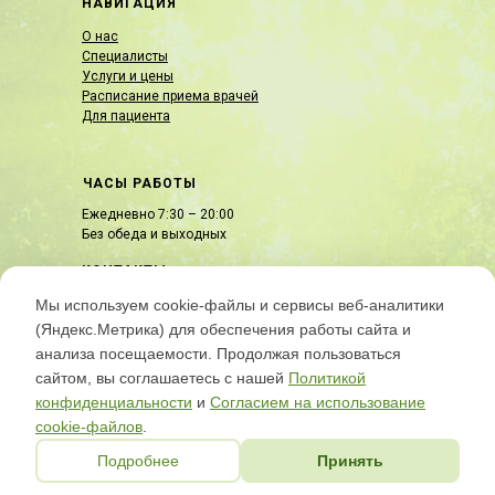
НАВИГАЦИЯ
О нас
Специалисты
Услуги и цены
Расписание приема врачей
Для пациента
ЧАСЫ РАБОТЫ
Ежедневно 7:30 – 20:00
Без обеда и выходных
КОНТАКТЫ
ул. Армавирская, 105
Мы используем cookie-файлы и сервисы веб-аналитики
8(862) 3000-105
(Яндекс.Метрика) для обеспечения работы сайта и
mcdagomys@yandex.ru
анализа посещаемости. Продолжая пользоваться
сайтом, вы соглашаетесь с нашей
Политикой
конфиденциальности
и
Согласием на использование
2022 © Все права защищены.
cookie-файлов
.
ООО "Медицинский центр "Дагомыс"
Подробнее
Принять
Дата государственной регистрации 14.06.2012