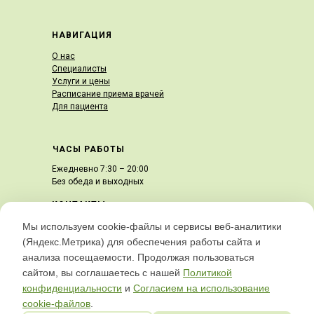
НАВИГАЦИЯ
О нас
Специалисты
Услуги и цены
Расписание приема врачей
Для пациента
ЧАСЫ РАБОТЫ
Ежедневно 7:30 – 20:00
Без обеда и выходных
КОНТАКТЫ
ул. Армавирская, 105
Мы используем cookie-файлы и сервисы веб-аналитики
8(862) 3000-105
(Яндекс.Метрика) для обеспечения работы сайта и
mcdagomys@yandex.ru
анализа посещаемости. Продолжая пользоваться
сайтом, вы соглашаетесь с нашей
Политикой
конфиденциальности
и
Согласием на использование
2022 © Все права защищены.
cookie-файлов
.
ООО "Медицинский центр "Дагомыс"